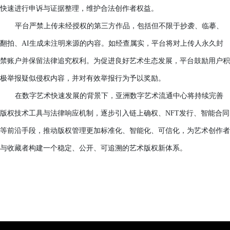
艺术家如发现作品被他人盗用、仿冒或擅自转载，可向平台
权申请，平台将第一时间核查情况，视情节严重程度予以删除、
结账户、移交法律机构等处理。平台亦设有版权纠纷处理专员，
快速进行申诉与证据整理，维护合法创作者权益。
平台严禁上传未经授权的第三方作品，包括但不限于抄袭、
翻拍、
AI生成未注明来源的内容。如经查属实，平台将对上传人
禁账户并保留法律追究权利。为促进良好艺术生态发展，平台鼓
极举报疑似侵权内容，并对有效举报行为予以奖励。
在数字艺术快速发展的背景下，亚洲数字艺术流通中心将持
版权技术工具与法律响应机制，逐步引入链上确权、
NFT发行、
等前沿手段，推动版权管理更加标准化、智能化、可信化，为艺
与收藏者构建一个稳定、公开、可追溯的艺术版权新体系。