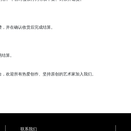
定价格、参与展览、查看交易数据。优秀艺术家将获得首页推
生成未注明等内容。平台对侵权行为有权下架、封禁并追责。
取技术服务费，并在确认收货后完成结算。
品下架与交易结算。