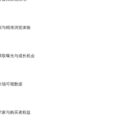
、展出即溯源，有效防止盗用与侵权
机构联合举办虚拟展览活动
提升用户搜索与精准浏览体验
优秀艺术家获取曝光与成长机会