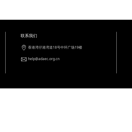
数字履历与市场可视数据
制，确保艺术家与购买者权益
联系我们
书查询
香港湾仔港湾道18号中环广场19楼