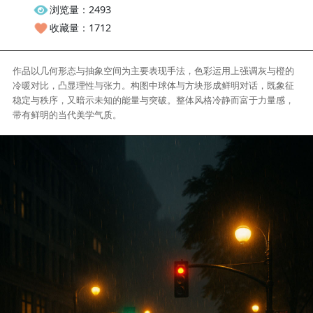
作品总数：42
交易作品数量：21
浏览量：2493
收藏量：1712
作品以几何形态与抽象空间为主要表现手法，色彩运用上强调灰与
冷暖对比，凸显理性与张力。构图中球体与方块形成鲜明对话，既
稳定与秩序，又暗示未知的能量与突破。整体风格冷静而富于力量
带有鲜明的当代美学气质。