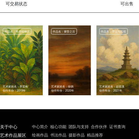
作品类型
创作技巧
色块叠加与抽象
主题关键词
抽象、自然、色彩、
可交易状态
可
作品名：热带植物志
作品名：黄昏之后
作品名：浮云与石